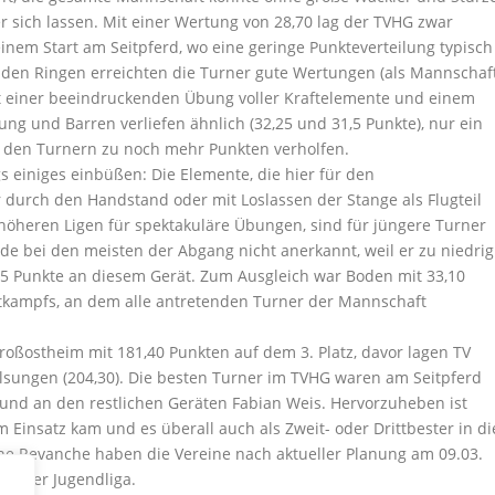
r sich lassen. Mit einer Wertung von 28,70 lag der TVHG zwar
inem Start am Seitpferd, wo eine geringe Punkteverteilung typisch
n den Ringen erreichten die Turner gute Wertungen (als Mannschaf
it einer beeindruckenden Übung voller Kraftelemente und einem
g und Barren verliefen ähnlich (32,25 und 31,5 Punkte), nur ein
 den Turnern zu noch mehr Punkten verholfen.
 einiges einbüßen: Die Elemente, die hier für den
 durch den Handstand oder mit Loslassen der Stange als Flugteil
höheren Ligen für spektakuläre Übungen, sind für jüngere Turner
rde bei den meisten der Abgang nicht anerkannt, weil er zu niedrig
3,85 Punkte an diesem Gerät. Zum Ausgleich war Boden mit 33,10
tkampfs, an dem alle antretenden Turner der Mannschaft
oßostheim mit 181,40 Punkten auf dem 3. Platz, davor lagen TV
sungen (204,30). Die besten Turner im TVHG waren am Seitpferd
 und an den restlichen Geräten Fabian Weis. Hervorzuheben ist
 Einsatz kam und es überall auch als Zweit- oder Drittbester in di
ne Revanche haben die Vereine nach aktueller Planung am 09.03.
pf der Jugendliga.