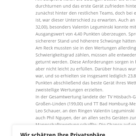
durchturnen und das erste Gerät zufrieden hinte
zunächst hinter den restlichen Teams, doch bei e
ist, war dieser Unterschied zu erwarten. Auch a
32,00), besonders Valentin Leguminski konnte m
Ausgangswert von 4,40 Punkten überzeugen. Sprun
sichererer Stand und höherere Schwünge hätten
Am Reck mussten sie in den Wertungen allerdings
Schwierigkeitsgrad zählen, müssen alle entweder
geturnt werden. Diese Anforderungen sorgen in 
aber nicht leicht zu erfüllen. Darüber hinaus wu
war, und so erhielten sie insgesamt lediglich 2
Punkten abschließend das beste Gerät ihres Wet
zweistellige Wertungen erzielten.
In der Gesamtwertung landete der TV Hösbach-Gr
Großen-Linden (199,00) und TT Bad Homburg-Mel
Leo Schauer, an den Ringen Valentin Leguminski
auch Phil Nguyen, der an allen sechs Geräten zum
Mannschaftswertung schaffte. Die Chance auf ei
und am 14.04. beim zweiten und dritten Wettkam
Wir schätzen Ihre Privatsphäre