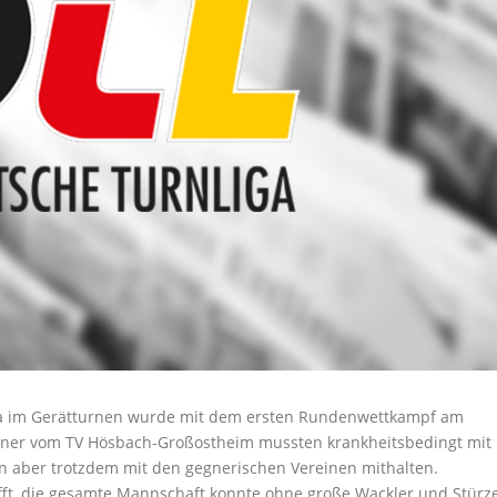
ga im Gerätturnen wurde mit dem ersten Rundenwettkampf am
Turner vom TV Hösbach-Großostheim mussten krankheitsbedingt mit
en aber trotzdem mit den gegnerischen Vereinen mithalten.
offt, die gesamte Mannschaft konnte ohne große Wackler und Stürz