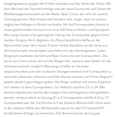
Ausgangswertes gingen die Punkte trotzdem auf das Konto der Gäste. Mit
dem Wechsel der Startreihenfolge trat der neue Gastturner auf Seiten der
Wettkampfgemeinschaft auf die Matte. Ryan Cirino, der sich mit seinem
Trainingspartner Niall Hooton die Einsätze teilt, zeigte, dass er seinem
englischen Kollegen in Nichts nachsteht. Mit fünf Scorepunkten feierte er
einen gebührenden Einstand vor circa 240 Fans im Kultur- und Sportpark.
Max Lang musste trotz gelungener Übung vier Scorepunkte gegen einen
starken Gregory Keck abgeben. Am Pauschenpferd schaffte es die
Mannschaft unter dem neuen Trainer Andrei Kazakhov an die Serie aus
dem letzten Jahr anzuknüpfen und holte sich den Gerätegewinn. Lukas
Bergmann punktete mit fünf und Ryan Cirino mit vier Scorepunkten. Die
Serie von Cirino setzte sich an den Ringen fort, weitere zwei Zähler für die
Heimmannschaft. Lediglich Max Lang schaffte es mit einer
anspruchsvollen und sehr sauberen Übungen weitere fünf Scorepunkte zu
sammeln. Johannes Lehmann und Silas Burow mussten sich ihren Gegnern
jeweils deutlich geschlagen geben. Die Ringe endeten mit einem Ergebnis
von sieben zu zehn Scorepunkten. Zur Halbzeit stand es 23 zu 24. Wie
bereits angedeutet, konnte das knappe Zwischenergebnis nicht gehalten
werden. Insbesondere an Sprung (0 zu 8 Scorepunkte) und Reck (0 zu 13
Scorepunkte) war die TuS Vinnhorst II die bessere Mannschaft. Doch auch
in der zweiten Hälfte des Wettkampfes waren für den TV Hösbach/TV
Großostheim Erfolge zu verbuchen. Der Barren konnte durch gute