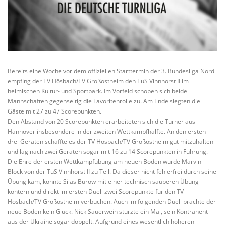
Bereits eine Woche vor dem offiziellen Starttermin der 3. Bundesliga Nord
empfing der TV Hösbach/TV Großostheim den TuS Vinnhorst II im
heimischen Kultur- und Sportpark. Im Vorfeld schoben sich beide
Mannschaften gegenseitig die Favoritenrolle zu. Am Ende siegten die
Gäste mit 27 zu 47 Scorepunkten.
Den Abstand von 20 Scorepunkten erarbeiteten sich die Turner aus
Hannover insbesondere in der zweiten Wettkampfhälfte. An den ersten
drei Geräten schaffte es der TV Hösbach/TV Großostheim gut mitzuhalten
und lag nach zwei Geräten sogar mit 16 zu 14 Scorepunkten in Führung.
Die Ehre der ersten Wettkampfübung am neuen Boden wurde Marvin
Block von der TuS Vinnhorst II zu Teil. Da dieser nicht fehlerfrei durch seine
Übung kam, konnte Silas Burow mit einer technisch sauberen Übung
kontern und direkt im ersten Duell zwei Scorepunkte für den TV
Hösbach/TV Großostheim verbuchen. Auch im folgenden Duell brachte der
neue Boden kein Glück. Nick Sauerwein stürzte ein Mal, sein Kontrahent
aus der Ukraine sogar doppelt. Aufgrund eines wesentlich höheren