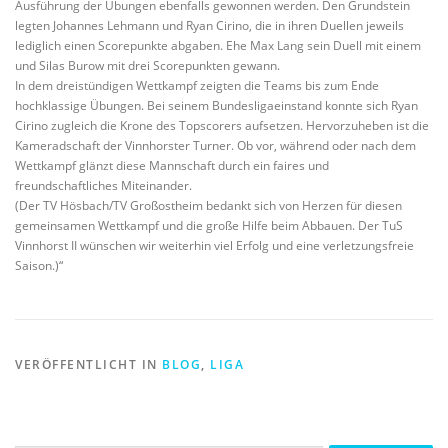
Ausführung der Übungen ebenfalls gewonnen werden. Den Grundstein
legten Johannes Lehmann und Ryan Cirino, die in ihren Duellen jeweils
lediglich einen Scorepunkte abgaben. Ehe Max Lang sein Duell mit einem
und Silas Burow mit drei Scorepunkten gewann.
In dem dreistündigen Wettkampf zeigten die Teams bis zum Ende
hochklassige Übungen. Bei seinem Bundesligaeinstand konnte sich Ryan
Cirino zugleich die Krone des Topscorers aufsetzen. Hervorzuheben ist die
Kameradschaft der Vinnhorster Turner. Ob vor, während oder nach dem
Wettkampf glänzt diese Mannschaft durch ein faires und
freundschaftliches Miteinander.
(Der TV Hösbach/TV Großostheim bedankt sich von Herzen für diesen
gemeinsamen Wettkampf und die große Hilfe beim Abbauen. Der TuS
Vinnhorst II wünschen wir weiterhin viel Erfolg und eine verletzungsfreie
Saison.)“
VERÖFFENTLICHT IN
BLOG
,
LIGA