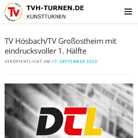
Zum
Inhalt
Menü
springen
TRAININGSZEITEN
ÜBER UNS
GALLERY
TV Hösbach/TV Großostheim mit
eindrucksvoller 1. Hälfte
NEWS/PRESSE
VERÖFFENTLICHT AM
17. SEPTEMBER 2023